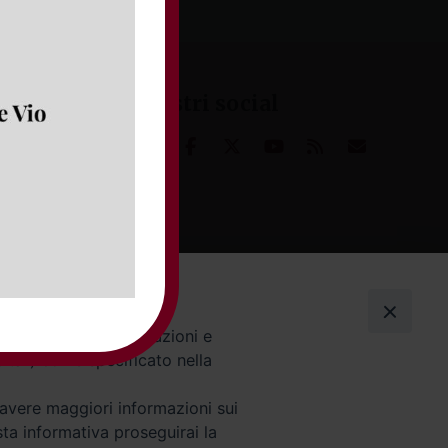
I nostri social
altre finalità ("interazioni e
cità") come specificato nella
 avere maggiori informazioni sui
sta informativa proseguirai la