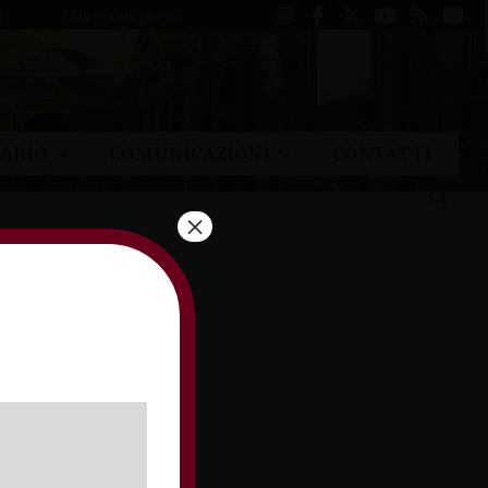
Liturgia del giorno
ARIO
COMUNICAZIONI
CONTATTI
×