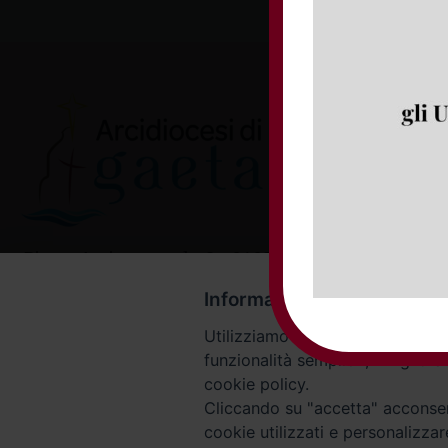
Piazza Arcivescovado, 2 - 04024 Gaeta (LT)
Codice fiscale 90005510590 - Iscrizione R.P.G. 04.12.1
Informativa
Utilizziamo cookie o tecnologie s
funzionalità semplici", "miglior
cookie policy.
Cliccando su "accetta" acconsent
cookie utilizzati e personalizza