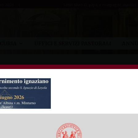
sto 2026
Santi Sisto II, papa, e compagni, martiri
CURIA
UFFICI E SERVIZI PASTORALI
ANNU
 ignaziano – 9