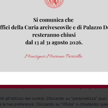
Contatti
Curia
Tel. 0771.740341
Palazzo De Vio
Tel. 0771.464088
987 n. 88
Privacy policy
---- Arcidiocesi di Gaeta © 2024
imili per finalità tecniche e, con il tuo consenso, anche per 
amento dell'esperienza", "misurazione" e "targeting e pubbli
i all'utilizzo dei cookie. Cliccando su "personalizza" puoi
re le tue preferenze. Cliccando su "rifiuta" o chiudendo que