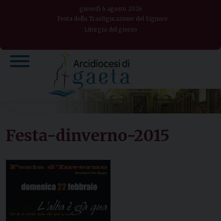
Skip
giovedì 6 agosto 2026
to
Festa della Trasfigurazione del Signore
Liturgia del giorno
content
Festa-dinverno-2015