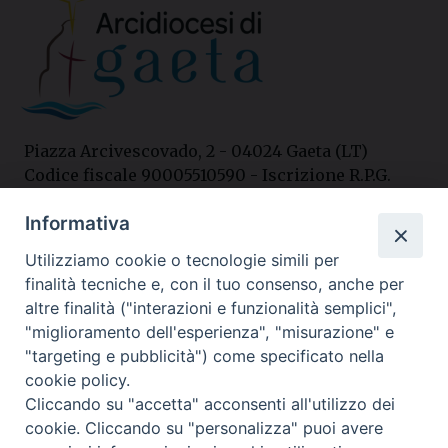
Piazza Arcivescovado, 2 - 04024 Gaeta (LT)
Codice fiscale 90005510590 - Iscrizione R.P.G.
04.12.1987 n. 88
Informativa
Utilizziamo cookie o tecnologie simili per
Contatti
finalità tecniche e, con il tuo consenso, anche per
Curia
altre finalità ("interazioni e funzionalità semplici",
Tel. 0771.740341
"miglioramento dell'esperienza", "misurazione" e
"targeting e pubblicità") come specificato nella
Palazzo De Vio
cookie policy.
Tel. 0771.464088
Cliccando su "accetta" acconsenti all'utilizzo dei
cookie. Cliccando su "personalizza" puoi avere