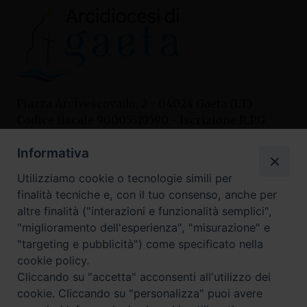
Piazza Arcivescovado, 2 - 04024 Gaeta (LT)
Codice fiscale 90005510590 - Iscrizione R.P.G.
04.12.1987 n. 88
Informativa
Utilizziamo cookie o tecnologie simili per
Contatti
finalità tecniche e, con il tuo consenso, anche per
Curia
altre finalità ("interazioni e funzionalità semplici",
Tel. 0771.740341
"miglioramento dell'esperienza", "misurazione" e
"targeting e pubblicità") come specificato nella
Palazzo De Vio
cookie policy.
Tel. 0771.464088
Cliccando su "accetta" acconsenti all'utilizzo dei
cookie. Cliccando su "personalizza" puoi avere