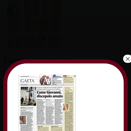
×
Lascia un commento
Il tuo indirizzo email non sarà pubblicato.
I
campi obbligatori sono contrassegnati
*
Commento
*