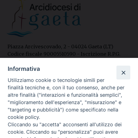
Piazza Arcivescovado, 2 - 04024 Gaeta (LT)
Codice fiscale 90005510590 - Iscrizione R.P.G.
04.12.1987 n. 88
Informativa
Utilizziamo cookie o tecnologie simili per
Contatti
finalità tecniche e, con il tuo consenso, anche per
Curia
altre finalità ("interazioni e funzionalità semplici",
Tel. 0771.740341
"miglioramento dell'esperienza", "misurazione" e
"targeting e pubblicità") come specificato nella
Palazzo De Vio
cookie policy.
Tel. 0771.464088
Cliccando su "accetta" acconsenti all'utilizzo dei
cookie. Cliccando su "personalizza" puoi avere