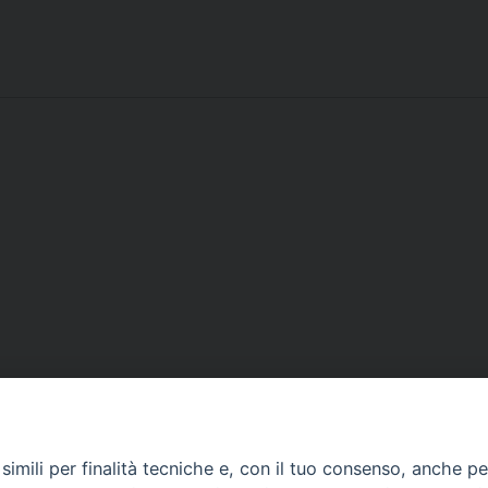
Contatti
imili per finalità tecniche e, con il tuo consenso, anche per 