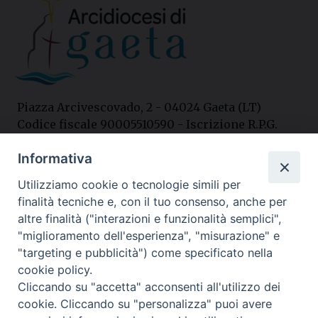
Piazza Arcivescovado, 2 - 04024 Gaeta (LT)
Codice fiscale 90005510590 - Iscrizione R.P.G.
04.12.1987 n. 88
Informativa
Utilizziamo cookie o tecnologie simili per
Contatti
finalità tecniche e, con il tuo consenso, anche per
Curia
altre finalità ("interazioni e funzionalità semplici",
Tel. 0771.740341
"miglioramento dell'esperienza", "misurazione" e
"targeting e pubblicità") come specificato nella
Palazzo De Vio
cookie policy.
Tel. 0771.464088
Cliccando su "accetta" acconsenti all'utilizzo dei
cookie. Cliccando su "personalizza" puoi avere