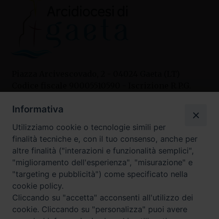
Piazza Arcivescovado, 2 - 04024 Gaeta (LT)
Codice fiscale 90005510590 - Iscrizione R.P.G.
04.12.1987 n. 88
Informativa
Utilizziamo cookie o tecnologie simili per
Contatti
finalità tecniche e, con il tuo consenso, anche per
Curia
altre finalità ("interazioni e funzionalità semplici",
Tel. 0771.740341
"miglioramento dell'esperienza", "misurazione" e
"targeting e pubblicità") come specificato nella
Palazzo De Vio
cookie policy.
Tel. 0771.464088
Cliccando su "accetta" acconsenti all'utilizzo dei
cookie. Cliccando su "personalizza" puoi avere