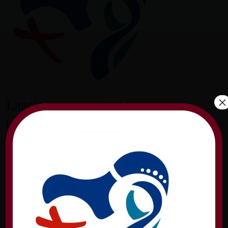
×
Lascia un commento
Il tuo indirizzo email non sarà pubblicato.
I
campi obbligatori sono contrassegnati
*
Commento
*