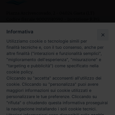
Piazza Arcivescovado, 2 - 04024 Gaeta (LT)
Codice fiscale 90005510590 - Iscrizione R.P.G.
04.12.1987 n. 88
Informativa
Utilizziamo cookie o tecnologie simili per
Contatti
finalità tecniche e, con il tuo consenso, anche per
Curia
altre finalità ("interazioni e funzionalità semplici",
Tel. 0771.740341
"miglioramento dell'esperienza", "misurazione" e
"targeting e pubblicità") come specificato nella
Palazzo De Vio
cookie policy.
Tel. 0771.464088
Cliccando su "accetta" acconsenti all'utilizzo dei
cookie. Cliccando su "personalizza" puoi avere
maggiori informazioni sui cookie utilizzati e
I nostri social
personalizzare le tue preferenze. Cliccando su
"rifiuta" o chiudendo questa informativa proseguirai
la navigazione installando i soli cookie tecnici.
Privacy policy
---- Arcidiocesi di Gaeta © 2024