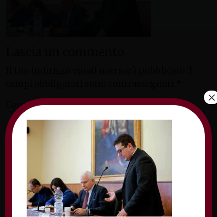
Lascia un commento
Il tuo indirizzo email non sarà pubblicato.
I
campi obbligatori sono contrassegnati
*
×
Commento
*