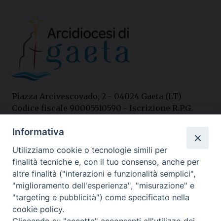
Piazza Arcivescovado, 2 - 04024 Gaeta (LT)
Codice fiscale 90005510590 - Iscrizione R.P.G.
04.12.1987 n. 88
Informativa
Utilizziamo cookie o tecnologie simili per
Contatti
finalità tecniche e, con il tuo consenso, anche per
Curia
altre finalità ("interazioni e funzionalità semplici",
Tel. 0771.740341
"miglioramento dell'esperienza", "misurazione" e
"targeting e pubblicità") come specificato nella
Palazzo De Vio
cookie policy.
Tel. 0771.464088