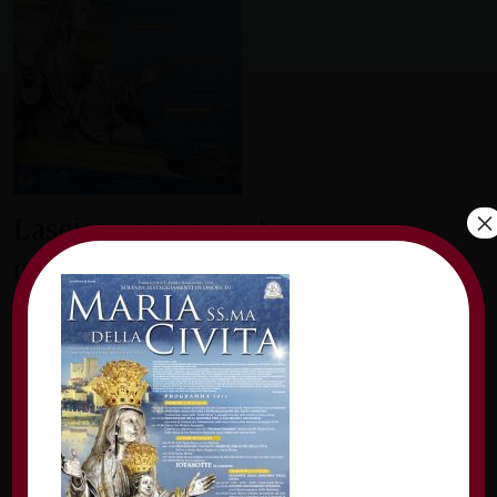
×
Lascia un commento
Il tuo indirizzo email non sarà pubblicato.
I
campi obbligatori sono contrassegnati
*
Commento
*