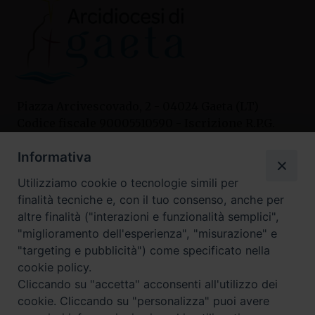
Piazza Arcivescovado, 2 - 04024 Gaeta (LT)
Codice fiscale 90005510590 - Iscrizione R.P.G.
04.12.1987 n. 88
Informativa
Utilizziamo cookie o tecnologie simili per
Contatti
finalità tecniche e, con il tuo consenso, anche per
Curia
altre finalità ("interazioni e funzionalità semplici",
Tel. 0771.740341
"miglioramento dell'esperienza", "misurazione" e
"targeting e pubblicità") come specificato nella
Palazzo De Vio
cookie policy.
Tel. 0771.464088
Cliccando su "accetta" acconsenti all'utilizzo dei
cookie. Cliccando su "personalizza" puoi avere