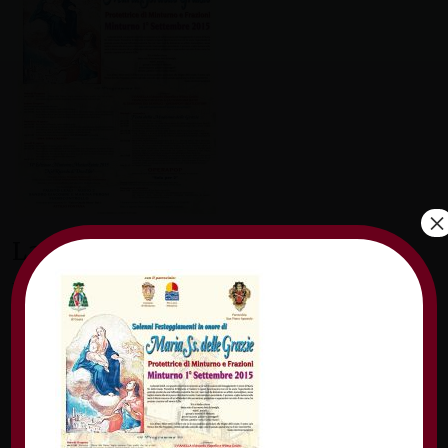
×
Lascia un commento
Il tuo indirizzo email non sarà pubblicato.
I
campi obbligatori sono contrassegnati
*
Commento
*