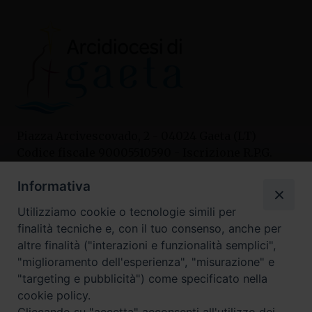
Piazza Arcivescovado, 2 - 04024 Gaeta (LT)
Codice fiscale 90005510590 - Iscrizione R.P.G.
04.12.1987 n. 88
Informativa
Utilizziamo cookie o tecnologie simili per
Contatti
finalità tecniche e, con il tuo consenso, anche per
Curia
altre finalità ("interazioni e funzionalità semplici",
Tel. 0771.740341
"miglioramento dell'esperienza", "misurazione" e
"targeting e pubblicità") come specificato nella
Palazzo De Vio
cookie policy.
Tel. 0771.464088