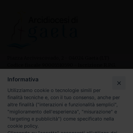
Piazza Arcivescovado, 2 - 04024 Gaeta (LT)
Codice fiscale 90005510590 - Iscrizione R.P.G.
04.12.1987 n. 88
Informativa
Utilizziamo cookie o tecnologie simili per
Contatti
finalità tecniche e, con il tuo consenso, anche per
Curia
altre finalità ("interazioni e funzionalità semplici",
Tel. 0771.740341
"miglioramento dell'esperienza", "misurazione" e
"targeting e pubblicità") come specificato nella
Palazzo De Vio
cookie policy.
Tel. 0771.464088