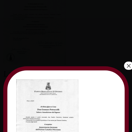
×
Lascia un commento
Il tuo indirizzo email non sarà pubblicato.
I
campi obbligatori sono contrassegnati
*
Commento
*