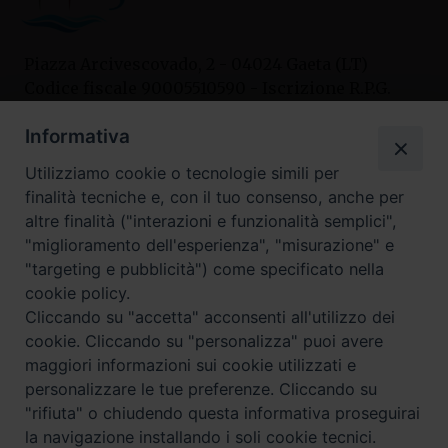
Piazza Arcivescovado, 2 - 04024 Gaeta (LT)
Codice fiscale 90005510590 - Iscrizione R.P.G.
04.12.1987 n. 88
Informativa
Utilizziamo cookie o tecnologie simili per
Contatti
finalità tecniche e, con il tuo consenso, anche per
Curia
altre finalità ("interazioni e funzionalità semplici",
Tel. 0771.740341
"miglioramento dell'esperienza", "misurazione" e
"targeting e pubblicità") come specificato nella
Palazzo De Vio
cookie policy.
Tel. 0771.464088
Cliccando su "accetta" acconsenti all'utilizzo dei
cookie. Cliccando su "personalizza" puoi avere
maggiori informazioni sui cookie utilizzati e
I nostri social
personalizzare le tue preferenze. Cliccando su
"rifiuta" o chiudendo questa informativa proseguirai
la navigazione installando i soli cookie tecnici.