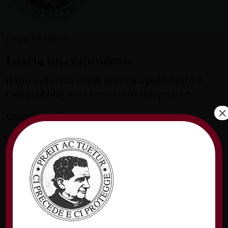
Logo Exallievi
Lascia un commento
Il tuo indirizzo email non sarà pubblicato.
I
campi obbligatori sono contrassegnati
*
×
Commento
*