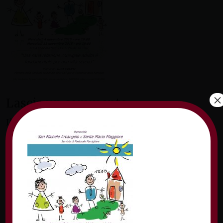
×
Lascia un commento
Il tuo indirizzo email non sarà pubblicato.
I
campi obbligatori sono contrassegnati
*
Commento
*