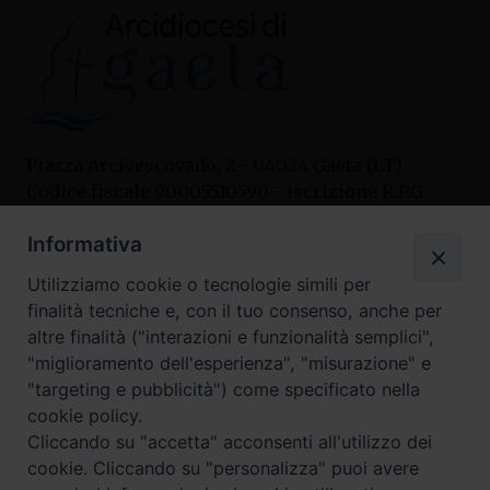
Piazza Arcivescovado, 2 - 04024 Gaeta (LT)
Codice fiscale 90005510590 - Iscrizione R.P.G.
04.12.1987 n. 88
Informativa
Utilizziamo cookie o tecnologie simili per
Contatti
finalità tecniche e, con il tuo consenso, anche per
Curia
altre finalità ("interazioni e funzionalità semplici",
Tel. 0771.740341
"miglioramento dell'esperienza", "misurazione" e
"targeting e pubblicità") come specificato nella
Palazzo De Vio
cookie policy.
Tel. 0771.464088
Cliccando su "accetta" acconsenti all'utilizzo dei
cookie. Cliccando su "personalizza" puoi avere