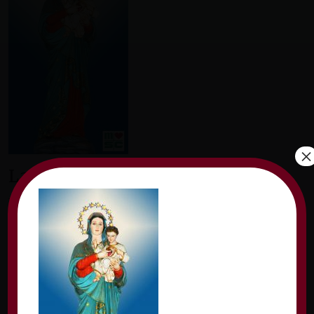
×
Lascia un commento
Il tuo indirizzo email non sarà pubblicato.
I
campi obbligatori sono contrassegnati
*
Commento
*