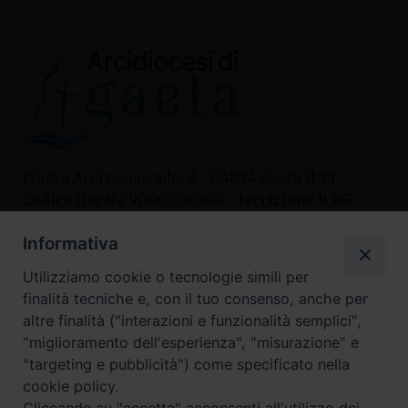
Piazza Arcivescovado, 2 - 04024 Gaeta (LT)
Codice fiscale 90005510590 - Iscrizione R.P.G.
04.12.1987 n. 88
Informativa
Utilizziamo cookie o tecnologie simili per
Contatti
finalità tecniche e, con il tuo consenso, anche per
Curia
altre finalità ("interazioni e funzionalità semplici",
Tel. 0771.740341
"miglioramento dell'esperienza", "misurazione" e
"targeting e pubblicità") come specificato nella
Palazzo De Vio
cookie policy.
Tel. 0771.464088