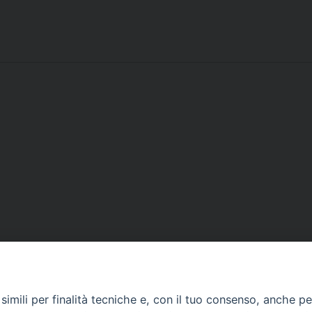
Contatti
imili per finalità tecniche e, con il tuo consenso, anche per 