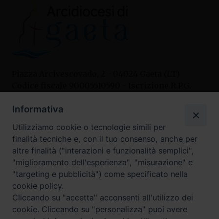
Piazza Arcivescovado, 2 - 04024 Gaeta (LT)
Codice fiscale 90005510590 - Iscrizione R.P.G.
04.12.1987 n. 88
Informativa
Utilizziamo cookie o tecnologie simili per
Contatti
finalità tecniche e, con il tuo consenso, anche per
Curia
altre finalità ("interazioni e funzionalità semplici",
Tel. 0771.740341
"miglioramento dell'esperienza", "misurazione" e
"targeting e pubblicità") come specificato nella
Palazzo De Vio
cookie policy.
Tel. 0771.464088
Cliccando su "accetta" acconsenti all'utilizzo dei
cookie. Cliccando su "personalizza" puoi avere