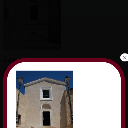
×
Lascia un commento
Il tuo indirizzo email non sarà pubblicato.
I
campi obbligatori sono contrassegnati
*
Commento
*