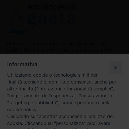
Piazza Arcivescovado, 2 - 04024 Gaeta (LT)
Codice fiscale 90005510590 - Iscrizione R.P.G.
04.12.1987 n. 88
Informativa
Utilizziamo cookie o tecnologie simili per
Contatti
finalità tecniche e, con il tuo consenso, anche per
Curia
altre finalità ("interazioni e funzionalità semplici",
Tel. 0771.740341
"miglioramento dell'esperienza", "misurazione" e
"targeting e pubblicità") come specificato nella
Palazzo De Vio
cookie policy.
Tel. 0771.464088
Cliccando su "accetta" acconsenti all'utilizzo dei
cookie. Cliccando su "personalizza" puoi avere