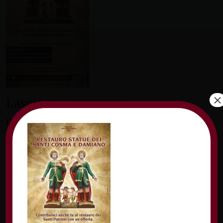
×
Lascia un commento
Il tuo indirizzo email non sarà pubblicato.
I
campi obbligatori sono contrassegnati
*
Commento
*