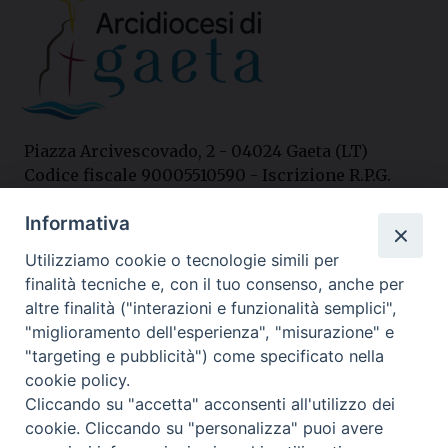
Piazza Arcivescovado, 2 - 04024 Gaeta (LT)
Codice fiscale 90005510590 - Iscrizione R.P.G.
04.12.1987 n. 88
Informativa
Utilizziamo cookie o tecnologie simili per
Contatti
finalità tecniche e, con il tuo consenso, anche per
Curia
altre finalità ("interazioni e funzionalità semplici",
Tel. 0771.740341
"miglioramento dell'esperienza", "misurazione" e
"targeting e pubblicità") come specificato nella
Palazzo De Vio
cookie policy.
Tel. 0771.464088
Cliccando su "accetta" acconsenti all'utilizzo dei
cookie. Cliccando su "personalizza" puoi avere