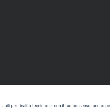
Contatti
imili per finalità tecniche e, con il tuo consenso, anche per 