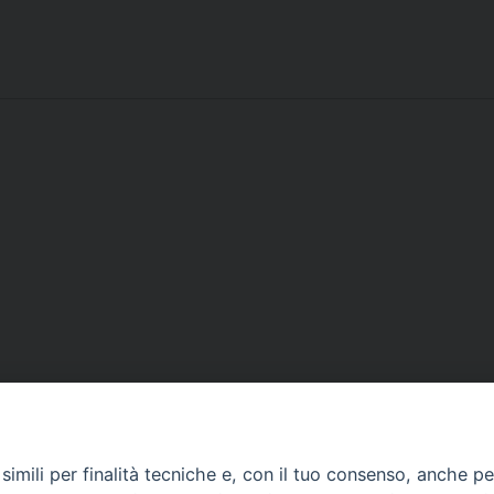
Contatti
imili per finalità tecniche e, con il tuo consenso, anche per 