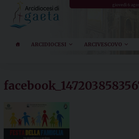
Skip
giovedì 6 ago
to
content
ARCIDIOCESI
ARCIVESCOVO
facebook_147203858356