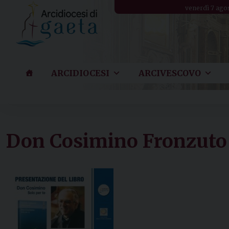
Skip
venerdì 7 ago
to
content
ARCIDIOCESI
ARCIVESCOVO
Don Cosimino Fronzuto –