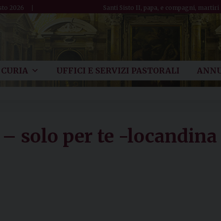
sto 2026
Santi Sisto II, papa, e compagni, martiri
CURIA
UFFICI E SERVIZI PASTORALI
ANNU
 solo per te -locandina