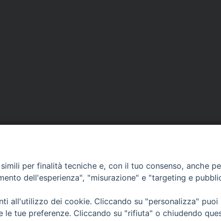
Contatti
imili per finalità tecniche e, con il tuo consenso, anche per 
Curia
amento dell'esperienza", "misurazione" e "targeting e pubbli
Tel. 0771.740341
Palazzo De Vio
i all'utilizzo dei cookie. Cliccando su "personalizza" puoi
Tel. 0771.464088
re le tue preferenze. Cliccando su "rifiuta" o chiudendo que