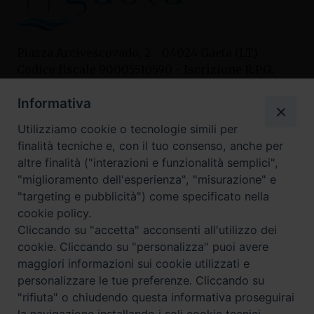
Piazza Arcivescovado, 2 - 04024 Gaeta (LT)
Codice fiscale 90005510590 - Iscrizione R.P.G.
04.12.1987 n. 88
Informativa
Utilizziamo cookie o tecnologie simili per
Contatti
finalità tecniche e, con il tuo consenso, anche per
Curia
altre finalità ("interazioni e funzionalità semplici",
Tel. 0771.740341
"miglioramento dell'esperienza", "misurazione" e
"targeting e pubblicità") come specificato nella
Palazzo De Vio
cookie policy.
Tel. 0771.464088
Cliccando su "accetta" acconsenti all'utilizzo dei
cookie. Cliccando su "personalizza" puoi avere
maggiori informazioni sui cookie utilizzati e
I nostri social
personalizzare le tue preferenze. Cliccando su
"rifiuta" o chiudendo questa informativa proseguirai