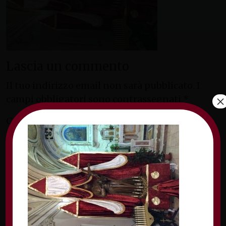
Lascia un commento
Il tuo indirizzo email non sarà pubblicato.
I
×
campi obbligatori sono contrassegnati
*
Commento
*