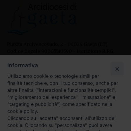
Piazza Arcivescovado, 2 - 04024 Gaeta (LT)
Codice fiscale 90005510590 - Iscrizione R.P.G.
04.12.1987 n. 88
Informativa
Utilizziamo cookie o tecnologie simili per
Contatti
finalità tecniche e, con il tuo consenso, anche per
Curia
altre finalità ("interazioni e funzionalità semplici",
Tel. 0771.740341
"miglioramento dell'esperienza", "misurazione" e
"targeting e pubblicità") come specificato nella
Palazzo De Vio
cookie policy.
Tel. 0771.464088
Cliccando su "accetta" acconsenti all'utilizzo dei
cookie. Cliccando su "personalizza" puoi avere