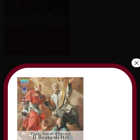
×
Lascia un commento
Il tuo indirizzo email non sarà pubblicato.
I
campi obbligatori sono contrassegnati
*
Commento
*