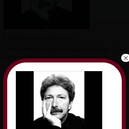
Lascia un commento
Il tuo indirizzo email non sarà pubblicato.
I
×
campi obbligatori sono contrassegnati
*
Commento
*