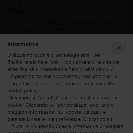
Piazza Arcivescovado, 2 - 04024 Gaeta (LT)
Codice fiscale 90005510590 - Iscrizione R.P.G.
04.12.1987 n. 88
Informativa
Utilizziamo cookie o tecnologie simili per
Contatti
finalità tecniche e, con il tuo consenso, anche per
Curia
altre finalità ("interazioni e funzionalità semplici",
Tel. 0771.740341
"miglioramento dell'esperienza", "misurazione" e
"targeting e pubblicità") come specificato nella
Palazzo De Vio
cookie policy.
Tel. 0771.464088
Cliccando su "accetta" acconsenti all'utilizzo dei
cookie. Cliccando su "personalizza" puoi avere
maggiori informazioni sui cookie utilizzati e
I nostri social
personalizzare le tue preferenze. Cliccando su
"rifiuta" o chiudendo questa informativa proseguirai