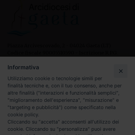
Piazza Arcivescovado, 2 - 04024 Gaeta (LT)
Codice fiscale 90005510590 - Iscrizione R.P.G.
04.12.1987 n. 88
Informativa
Utilizziamo cookie o tecnologie simili per
Contatti
finalità tecniche e, con il tuo consenso, anche per
Curia
altre finalità ("interazioni e funzionalità semplici",
Tel. 0771.740341
"miglioramento dell'esperienza", "misurazione" e
"targeting e pubblicità") come specificato nella
Palazzo De Vio
cookie policy.
Tel. 0771.464088
Cliccando su "accetta" acconsenti all'utilizzo dei
cookie. Cliccando su "personalizza" puoi avere