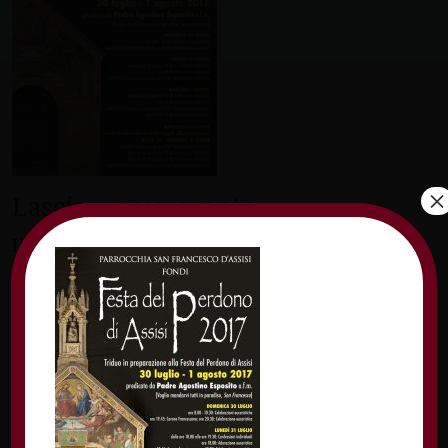
×
Lascia un commento
Il tuo indirizzo email non sarà pubblicato.
I
campi obbligatori sono contrassegnati
*
Commento
*