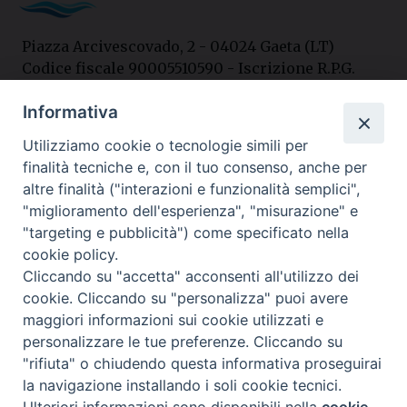
Piazza Arcivescovado, 2 - 04024 Gaeta (LT)
Codice fiscale 90005510590 - Iscrizione R.P.G.
04.12.1987 n. 88
Informativa
Utilizziamo cookie o tecnologie simili per
Contatti
finalità tecniche e, con il tuo consenso, anche per
Curia
altre finalità ("interazioni e funzionalità semplici",
Tel. 0771.740341
"miglioramento dell'esperienza", "misurazione" e
"targeting e pubblicità") come specificato nella
Palazzo De Vio
cookie policy.
Tel. 0771.464088
Cliccando su "accetta" acconsenti all'utilizzo dei
cookie. Cliccando su "personalizza" puoi avere
maggiori informazioni sui cookie utilizzati e
I nostri social
personalizzare le tue preferenze. Cliccando su
"rifiuta" o chiudendo questa informativa proseguirai
la navigazione installando i soli cookie tecnici.
Privacy policy
---- Arcidiocesi di Gaeta © 2024