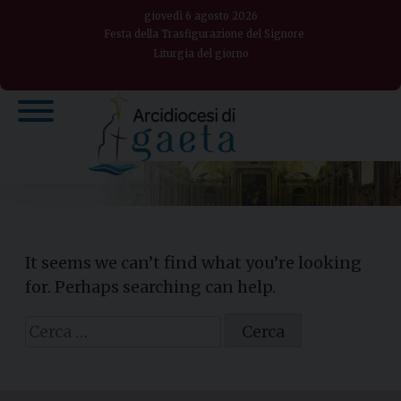
Skip
giovedì 6 agosto 2026
to
Festa della Trasfigurazione del Signore
Liturgia del giorno
content
It seems we can’t find what you’re looking
for. Perhaps searching can help.
Ricerca
per: