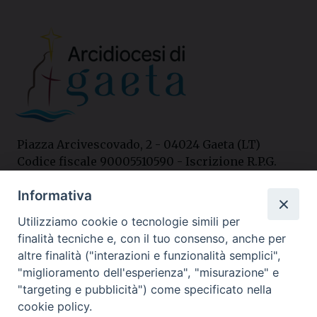
Piazza Arcivescovado, 2 - 04024 Gaeta (LT)
Codice fiscale 90005510590 - Iscrizione R.P.G.
04.12.1987 n. 88
Informativa
Utilizziamo cookie o tecnologie simili per
Contatti
finalità tecniche e, con il tuo consenso, anche per
Curia
altre finalità ("interazioni e funzionalità semplici",
Tel. 0771.740341
"miglioramento dell'esperienza", "misurazione" e
"targeting e pubblicità") come specificato nella
Palazzo De Vio
cookie policy.
Tel. 0771.464088