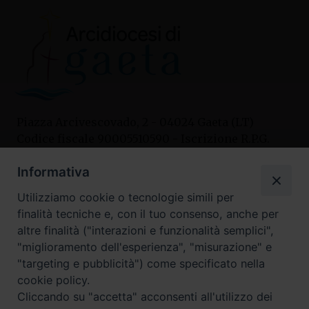
Piazza Arcivescovado, 2 - 04024 Gaeta (LT)
Codice fiscale 90005510590 - Iscrizione R.P.G.
04.12.1987 n. 88
Informativa
Utilizziamo cookie o tecnologie simili per
Contatti
finalità tecniche e, con il tuo consenso, anche per
Curia
altre finalità ("interazioni e funzionalità semplici",
Tel. 0771.740341
"miglioramento dell'esperienza", "misurazione" e
"targeting e pubblicità") come specificato nella
Palazzo De Vio
cookie policy.
Tel. 0771.464088
Cliccando su "accetta" acconsenti all'utilizzo dei