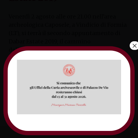
Venerdì 2 agosto alle ore 21.00 nell’area
archeologica Caposele, a Vindicio di Formia
(LT), si terrà il secondo appuntamento di
Dabar Estate 2019, il cammino
×
dell’arcidiocesi di Gaeta per riscoprire la
Parola. La parola guida della serata sarà
‘Diversità’, con lo spettacolo teatrale ‘A casa
loro’ di Giulio Cavalli e Nello Scavo, regia
video Alessandro […]
lunedì 15 luglio 2019