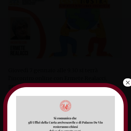
Giovedì 7 gennaio alle 9.30 si terrà
l’incontro online con Ermete Realacci,
×
presidente della fondazione Symbola,
all’interno del progetto “Casa nostra.
Economia e sviluppo sostenibile”.
L’incontro è organizzato dall’Arcidiocesi di
Gaeta, Uffici di pastorale scolastica e
universitaria, Pastorale giovanile,