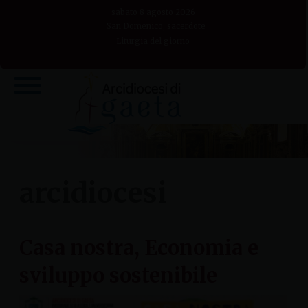
Skip
sabato 8 agosto 2026
to
San Domenico, sacerdote
Liturgia del giorno
content
arcidiocesi
Casa nostra, Economia e
sviluppo sostenibile