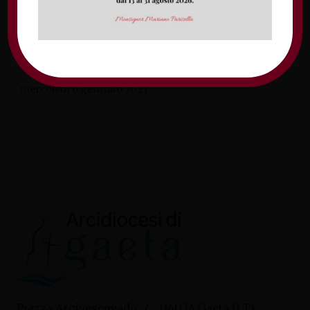
Associazione Vittorio Bachelet e Progetto
Policoro. Canale YouTube Arcidiocesi di
Gaeta Facebook Arcidiocesi di Gaeta Canale
[…]
mercoledì 6 gennaio 2021
Piazza Arcivescovado, 2 - 04024 Gaeta (LT)