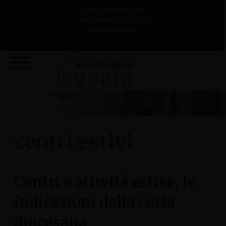
Skip
sabato 8 agosto 2026
to
San Domenico, sacerdote
Liturgia del giorno
content
centri estivi
Centri e attività estive, le
indicazioni della curia
diocesana