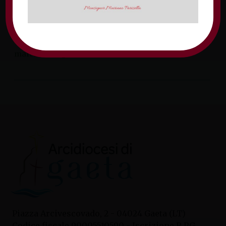
del 08/07/2021, redatto dall’RSPP, dottor
Francesco Petrucci e sottoscritto dal Vicario
Generale don Mariano Parisella.
martedì 13 luglio 2021
Piazza Arcivescovado, 2 - 04024 Gaeta (LT)
Codice fiscale 90005510590 - Iscrizione R.P.G.