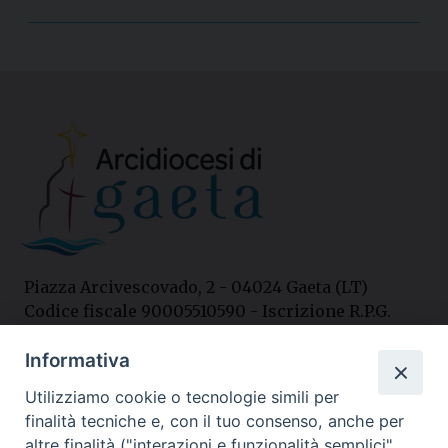
Piazza Arcivescovado, 2 - 04024 Gaeta (LT)
Codice fiscale 90005510590 - Iscrizione R.P.G.
04.12.1987 n. 88
Informativa
Utilizziamo cookie o tecnologie simili per
Contatti
finalità tecniche e, con il tuo consenso, anche per
Curia
altre finalità ("interazioni e funzionalità semplici",