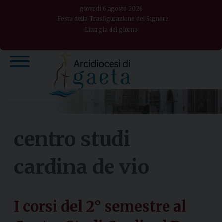
Skip
giovedì 6 agosto 2026
to
Festa della Trasfigurazione del Signore
Liturgia del giorno
content
centro studi
cardina de vio
I corsi del 2° semestre al