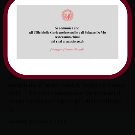
Trasparenza, chiarezza e condivisione.
Sono questi i principi ispiratori della
relazione pubblicata sul sito diocesano
(www.arcidiocesigaeta.it, sezione
Bollettino) in merito ai fondi 8XMille che la
Conferenza episcopale italiana ha
assegnato all’arcidiocesi di Gaeta per l’anno
2017. La cifra assegnata all’arcidiocesi di
Gaeta è stata pari a poco più di un milione
di […]
martedì 20 novembre 2018