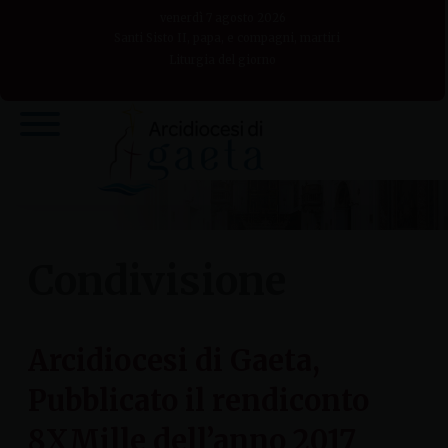
Skip
venerdì 7 agosto 2026
to
Santi Sisto II, papa, e compagni, martiri
Liturgia del giorno
content
Condivisione
Arcidiocesi di Gaeta,
Pubblicato il rendiconto
8XMille dell’anno 2017