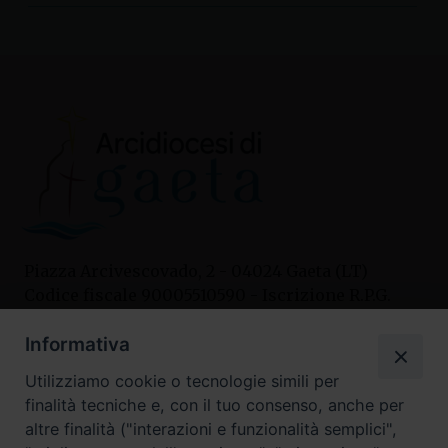
Piazza Arcivescovado, 2 - 04024 Gaeta (LT)
Codice fiscale 90005510590 - Iscrizione R.P.G.
04.12.1987 n. 88
Informativa
Utilizziamo cookie o tecnologie simili per
Contatti
finalità tecniche e, con il tuo consenso, anche per
Curia
altre finalità ("interazioni e funzionalità semplici",