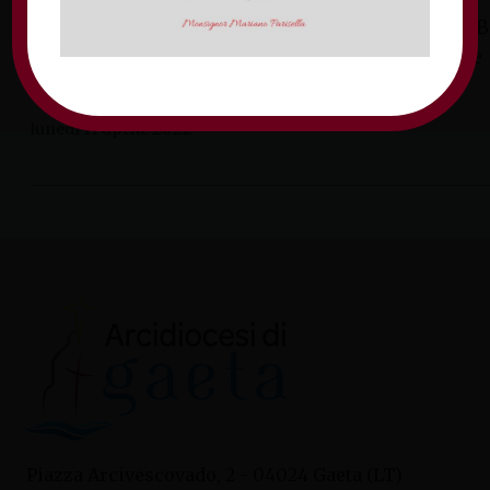
https://docs.google.com/forms/d/e/1FAIpQLSdB
LJlJRHB4dFtiiL0b2zICVYBoRg1gYfLAqTnENEe
ntUcnmg/viewform.
lunedì 11 aprile 2022
Piazza Arcivescovado, 2 - 04024 Gaeta (LT)