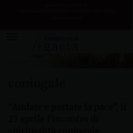
Skip
domenica 9 agosto 2026
to
Santa Teresa Benedetta della Croce (Edith) Stein, vergine
Liturgia del giorno
content
coniugale
“Andate e portate la pace”, il
23 aprile l’incontro di
spiritualità coniugale