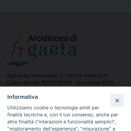
Piazza Arcivescovado, 2 - 04024 Gaeta (LT)
Codice fiscale 90005510590 - Iscrizione R.P.G.
04.12.1987 n. 88
Informativa
Utilizziamo cookie o tecnologie simili per
Contatti
finalità tecniche e, con il tuo consenso, anche per
Curia
altre finalità ("interazioni e funzionalità semplici",
Tel. 0771.740341
"miglioramento dell'esperienza", "misurazione" e