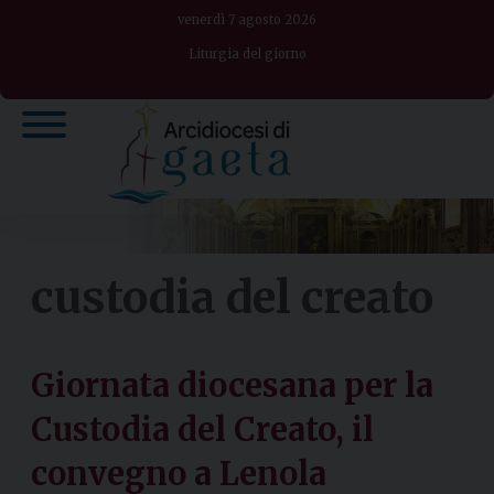
Skip
venerdì 7 agosto 2026
to
Liturgia del giorno
content
custodia del creato
Giornata diocesana per la
Custodia del Creato, il
convegno a Lenola