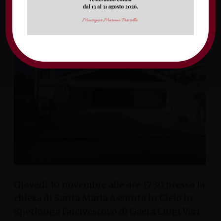
Sperlonga
Giovedì 10 novembre alle ore 17.30 presso la
chiesa di Santa Maria Assunta in Cielo in
Sperlonga l’arcivescovo di Gaeta Luigi Vari