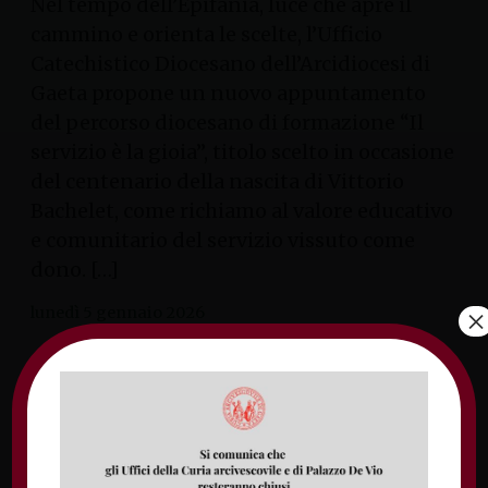
Nel tempo dell’Epifania, luce che apre il
cammino e orienta le scelte, l’Ufficio
Catechistico Diocesano dell’Arcidiocesi di
Gaeta propone un nuovo appuntamento
del percorso diocesano di formazione “Il
servizio è la gioia”, titolo scelto in occasione
del centenario della nascita di Vittorio
Bachelet, come richiamo al valore educativo
e comunitario del servizio vissuto come
dono. […]
×
lunedì 5 gennaio 2026
Il 10 novembre l’ingresso
di don Mariano Parisella a