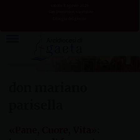
Skip
sabato 8 agosto 2026
to
San Domenico, sacerdote
Liturgia del giorno
content
don mariano
parisella
«Pane, Cuore, Vita»: