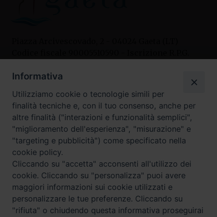
Piazza Arcivescovado, 2 - 04024 Gaeta (LT)
Codice fiscale 90005510590 - Iscrizione R.P.G.
04.12.1987 n. 88
Informativa
Utilizziamo cookie o tecnologie simili per
Contatti
finalità tecniche e, con il tuo consenso, anche per
Curia
altre finalità ("interazioni e funzionalità semplici",
Tel. 0771.740341
"miglioramento dell'esperienza", "misurazione" e
"targeting e pubblicità") come specificato nella
Palazzo De Vio
cookie policy.
Tel. 0771.464088
Cliccando su "accetta" acconsenti all'utilizzo dei
cookie. Cliccando su "personalizza" puoi avere
maggiori informazioni sui cookie utilizzati e
I nostri social
personalizzare le tue preferenze. Cliccando su
"rifiuta" o chiudendo questa informativa proseguirai