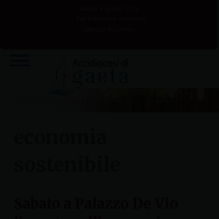
Skip
sabato 8 agosto 2026
to
San Domenico, sacerdote
Liturgia del giorno
content
economia
sostenibile
Sabato a Palazzo De Vio