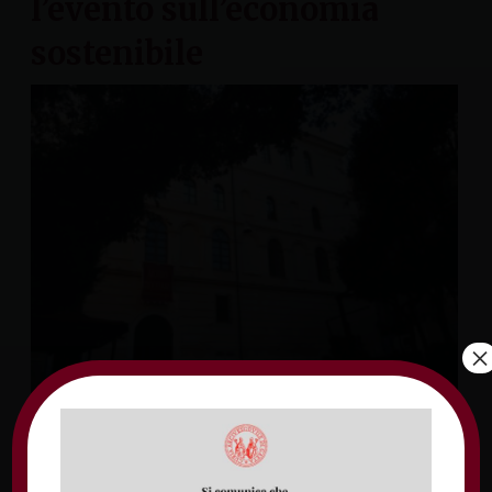
l’evento sull’economia
sostenibile
×
Palazzo De Vio, a Gaeta, ospiterà dalle 10:00
alle 13:00 di sabato 1° ottobre un convegno