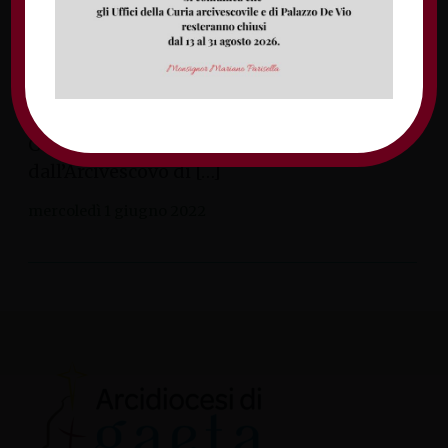
condivisione previsto nella giornata di
mercoledì 6 giugno presso la Parrocchia
Sacro Cuore di Gesù Vindicio Formia.
Previsti alle ore 17.30 l’incontro con i
docenti, e a seguire alle 18.30 la
Celebrazione Eucaristica presieduta
dall’Arcivescovo di […]
mercoledì 1 giugno 2022