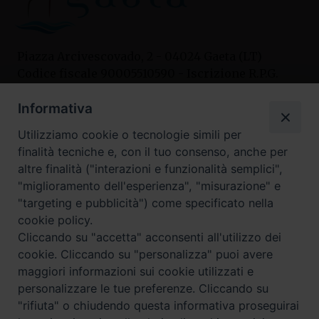
Piazza Arcivescovado, 2 - 04024 Gaeta (LT)
Codice fiscale 90005510590 - Iscrizione R.P.G.
04.12.1987 n. 88
Informativa
Utilizziamo cookie o tecnologie simili per
Contatti
finalità tecniche e, con il tuo consenso, anche per
Curia
altre finalità ("interazioni e funzionalità semplici",
Tel. 0771.740341
"miglioramento dell'esperienza", "misurazione" e
"targeting e pubblicità") come specificato nella
Palazzo De Vio
cookie policy.
Tel. 0771.464088
Cliccando su "accetta" acconsenti all'utilizzo dei
cookie. Cliccando su "personalizza" puoi avere
maggiori informazioni sui cookie utilizzati e
I nostri social
personalizzare le tue preferenze. Cliccando su
"rifiuta" o chiudendo questa informativa proseguirai