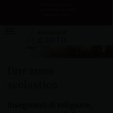
Skip
sabato 8 agosto 2026
to
San Domenico, sacerdote
Liturgia del giorno
content
fine anno
scolastico
Insegnanti di religione,