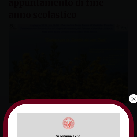
appuntamento di fine
anno scolastico
×
Consueto appuntamento di fine anno
scolastico con gli Insegnanti di Religione.
Si tratta di un momento di riflessione e