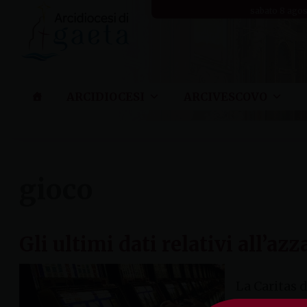
Skip
sabato 8 ago
to
content
ARCIDIOCESI
ARCIVESCOVO
gioco
Gli ultimi dati relativi all’az
La Caritas 
tecnico di 