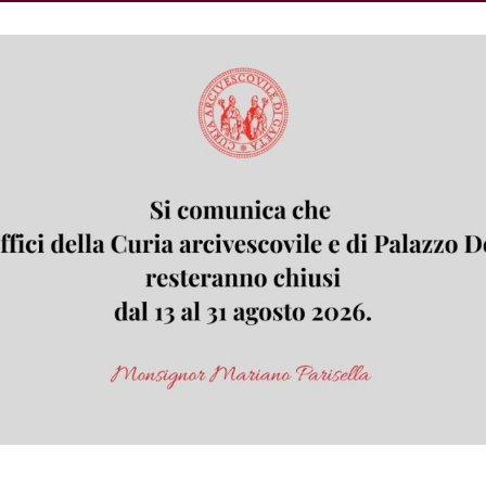
d Pontino, ADRA, Croce Rossa Comitato Sud Pontino
nostro territorio per l’anno 2019. Il […]
ebbraio 2021
bre “La vita non è un gioco”
ccoli con una tombolata, ma si prega anche e per i p
ella Festa della famiglia. Il tutto a Monte San Biag
di Campo Marinello, perché “La vita non è un gioco”