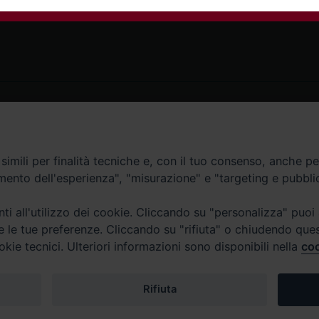
Contatti
imili per finalità tecniche e, con il tuo consenso, anche per 
amento dell'esperienza", "misurazione" e "targeting e pubbli
Curia
Tel. 0771.740341
i all'utilizzo dei cookie. Cliccando su "personalizza" puoi
re le tue preferenze. Cliccando su "rifiuta" o chiudendo que
Palazzo De Vio
okie tecnici. Ulteriori informazioni sono disponibili nella
coo
Tel. 0771.464088
987 n. 88
Rifiuta