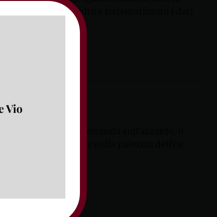
, ha da poco raccolto e sistematizzato i dati
iù grandi una tavola rotonda sull’azzardo, il
io sabato 28 dicembre nella palestra dell’ex
. IL […]