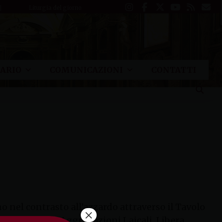
Liturgia del giorno
ARIO
COMUNICAZIONI
CONTATTI
 nel contrasto all’azzardo attraverso il Tavolo
×
iocesana delle Aggregazioni Laicali, Libera