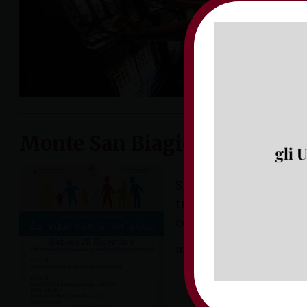
Presidio Su
relativi al 
domenica 28 f
Monte San Biagio, il 28 dicem
Si gioca, per i più pi
tutto nella giornata d
complesso scolastico 
martedì 24 dicembre 2019