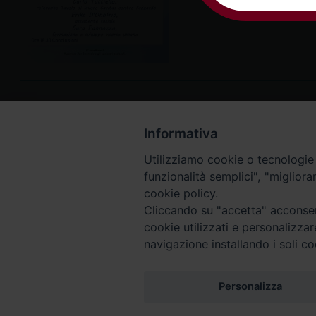
Informativa
Utilizziamo cookie o tecnologie s
funzionalità semplici", "miglior
cookie policy.
Cliccando su "accetta" acconsent
cookie utilizzati e personalizza
navigazione installando i soli co
Piazza Arcivescovado, 2 - 04024 Gaeta (LT)
Codice fiscale 90005510590 - Iscrizione R.P.G. 04.12.1
Personalizza