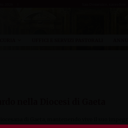
sto 2026
San Domenico, sacerdote
CURIA
UFFICI E SERVIZI PASTORALI
ANNU
zardo nella Diocesi di Gaeta
diocesana di Gaeta, mantenendo vivo il suo impegno
lavoro, grazie alla collaborazione con la Consulta D