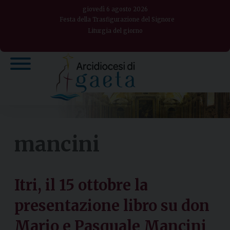
Skip
giovedì 6 agosto 2026
to
Festa della Trasfigurazione del Signore
Liturgia del giorno
content
mancini
Itri, il 15 ottobre la
presentazione libro su don
Mario e Pasquale Mancini