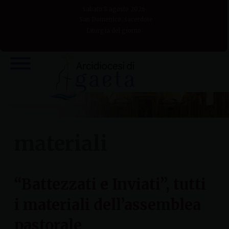
Skip
sabato 8 agosto 2026
to
San Domenico, sacerdote
Liturgia del giorno
content
materiali
“Battezzati e Inviati”, tutti
i materiali dell’assemblea
pastorale