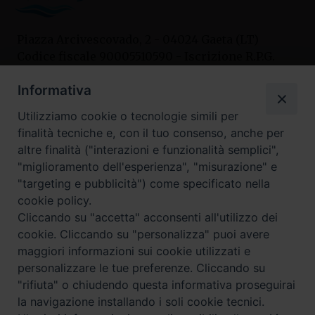
Piazza Arcivescovado, 2 - 04024 Gaeta (LT)
Codice fiscale 90005510590 - Iscrizione R.P.G.
04.12.1987 n. 88
Informativa
Utilizziamo cookie o tecnologie simili per
Contatti
finalità tecniche e, con il tuo consenso, anche per
Curia
altre finalità ("interazioni e funzionalità semplici",
Tel. 0771.740341
"miglioramento dell'esperienza", "misurazione" e
"targeting e pubblicità") come specificato nella
Palazzo De Vio
cookie policy.
Tel. 0771.464088
Cliccando su "accetta" acconsenti all'utilizzo dei
cookie. Cliccando su "personalizza" puoi avere
maggiori informazioni sui cookie utilizzati e
I nostri social
personalizzare le tue preferenze. Cliccando su
"rifiuta" o chiudendo questa informativa proseguirai
la navigazione installando i soli cookie tecnici.