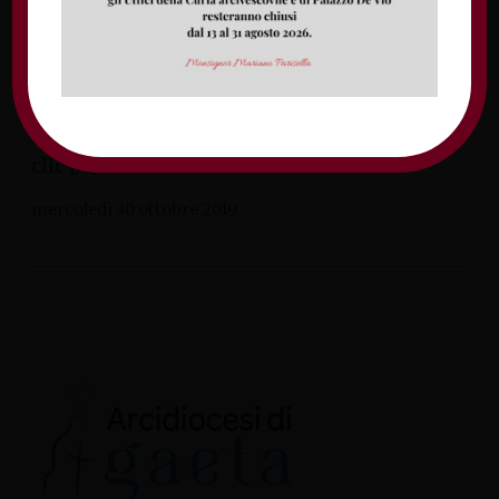
ottobre con l’intervento di padre Giulio
Albanese e il successivo 22 ottobre con la
riflessione dell’arcivescovo Luigi Vari e i
laboratori. Di seguito trovate tutti i
materiali. Per visualizzarli è sufficiente fare
clic […]
mercoledì 30 ottobre 2019