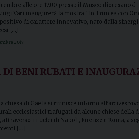
cembre alle ore 17.00 presso il Museo diocesano di G
uigi Vari inaugurerà la mostra “In Trincea con On
ositivo di carattere innovativo, nato dalla sinergia t
cesi […]
cembre 2017
 DI BENI RUBATI E INAUGUR
 chiesa di Gaeta si riunisce intorno all’arcivescov
urali ecclesiastici trafugati da alcune chiese della
attraverso i nuclei di Napoli, Firenze e Roma, a se
nienti […]