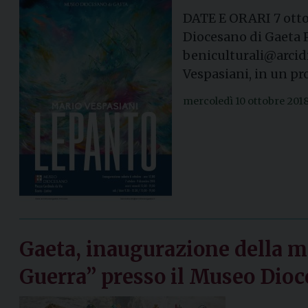
DATE E ORARI 7 ottob
Diocesano di Gaeta P
beniculturali@arcidi
Vespasiani, in un pr
mercoledì 10 ottobre 201
Gaeta, inaugurazione della mo
Guerra” presso il Museo Dio