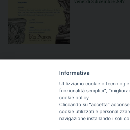
venerdì 8 dicembre 2017
Informativa
Utilizziamo cookie o tecnologie s
funzionalità semplici", "miglior
cookie policy.
Cliccando su "accetta" acconsent
cookie utilizzati e personalizza
navigazione installando i soli co
Piazza Arcivescovado, 2 - 04024 Gaeta (LT)