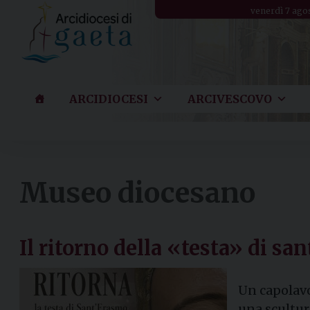
Skip
venerdì 7 ago
to
content
ARCIDIOCESI
ARCIVESCOVO
Museo diocesano
Il ritorno della «testa» di sa
Un capolavo
una scultura