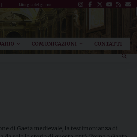
Liturgia del giorno
ARIO
COMUNICAZIONI
CONTATTI
ione di Gaeta medievale, la testimonianza di
 da sola la storia di questa città. Torna a Gaeta,