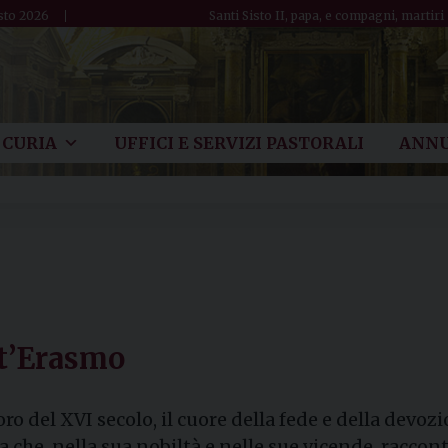
sto 2026
Santi Sisto II, papa, e compagni, martiri
CURIA
UFFICI E SERVIZI PASTORALI
ANNU
nt’Erasmo
ro del XVI secolo, il cuore della fede e della devoz
 che, nella sua nobiltà e nelle sue vicende, racconta