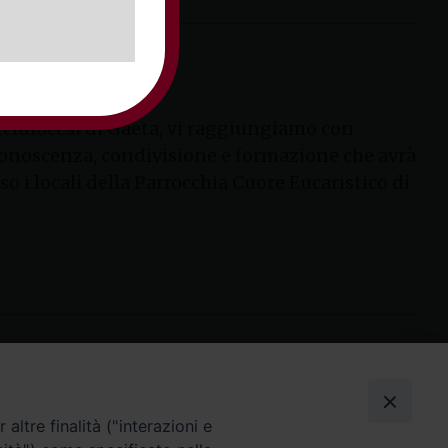
Arcidiocesi di Gaeta, vi raggiungiamo con
conoscenza, condivisione e formazione che avrà
sso i locali della Parrocchia Cuore Eucaristico di
I nostri social
altre finalità ("interazioni e