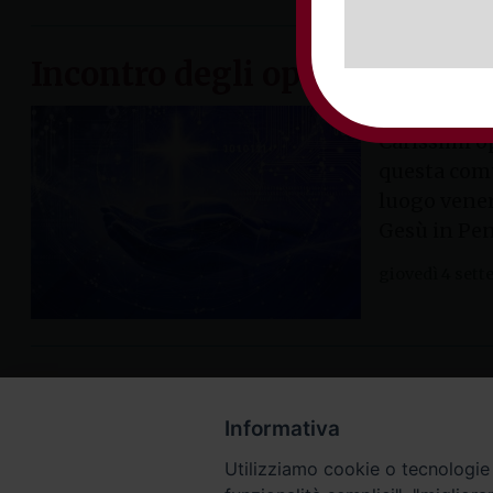
Incontro degli operatori digit
Carissimi o
questa comu
luogo venerd
Gesù in Pen
giovedì 4 set
Informativa
Utilizziamo cookie o tecnologie s