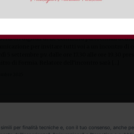
ali dell’Arcidiocesi di Gaeta
peratori digitali delle Comunità parrocchiali dell’
nicazione per invitare tutti voi a un incontro di 
ì 5 settembre p.v. dalle ore 17.30 alle ore 19.30 pre
itro di Formia. Relatore dell’incontro sarà […]
tembre 2025
Contatti
imili per finalità tecniche e, con il tuo consenso, anche per 