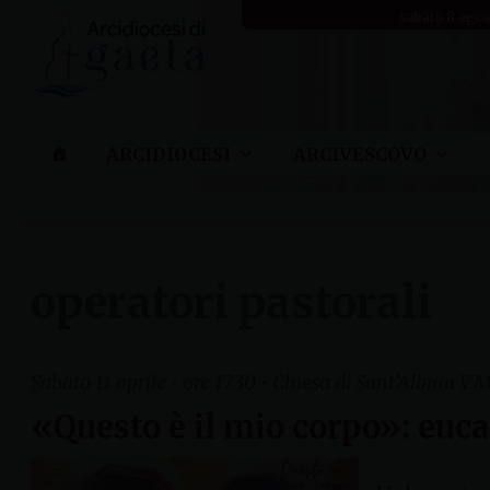
Skip
sabato 8 ago
to
content
ARCIDIOCESI
ARCIVESCOVO
operatori pastorali
Sabato 11 aprile • ore 17.30 • Chiesa di Sant’Albina V.
«Questo è il mio corpo»: eucar