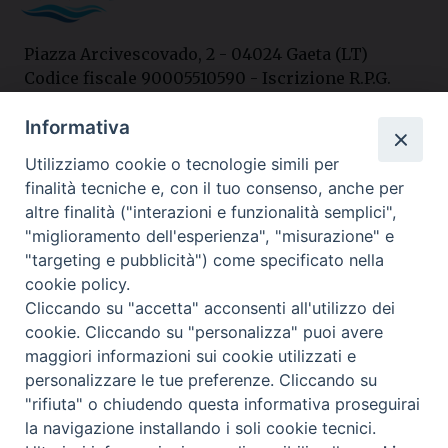
Piazza Arcivescovado, 2 - 04024 Gaeta (LT)
Codice fiscale 90005510590 - Iscrizione R.P.G.
04.12.1987 n. 88
Informativa
Utilizziamo cookie o tecnologie simili per
Contatti
finalità tecniche e, con il tuo consenso, anche per
Curia
altre finalità ("interazioni e funzionalità semplici",
Tel. 0771.740341
"miglioramento dell'esperienza", "misurazione" e
"targeting e pubblicità") come specificato nella
Palazzo De Vio
cookie policy.
Tel. 0771.464088
Cliccando su "accetta" acconsenti all'utilizzo dei
cookie. Cliccando su "personalizza" puoi avere
maggiori informazioni sui cookie utilizzati e
I nostri social
personalizzare le tue preferenze. Cliccando su
"rifiuta" o chiudendo questa informativa proseguirai
la navigazione installando i soli cookie tecnici.