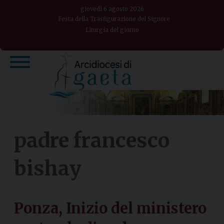
Skip
giovedì 6 agosto 2026
to
Festa della Trasfigurazione del Signore
Liturgia del giorno
content
padre francesco
bishay
Ponza, Inizio del ministero