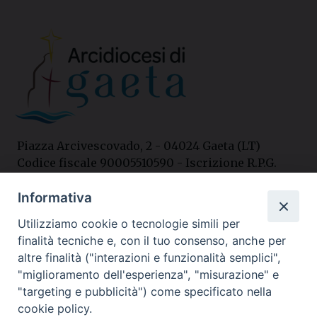
Piazza Arcivescovado, 2 - 04024 Gaeta (LT)
Codice fiscale 90005510590 - Iscrizione R.P.G.
04.12.1987 n. 88
Informativa
Utilizziamo cookie o tecnologie simili per
Contatti
finalità tecniche e, con il tuo consenso, anche per
Curia
altre finalità ("interazioni e funzionalità semplici",
Tel. 0771.740341
"miglioramento dell'esperienza", "misurazione" e
"targeting e pubblicità") come specificato nella
Palazzo De Vio
cookie policy.