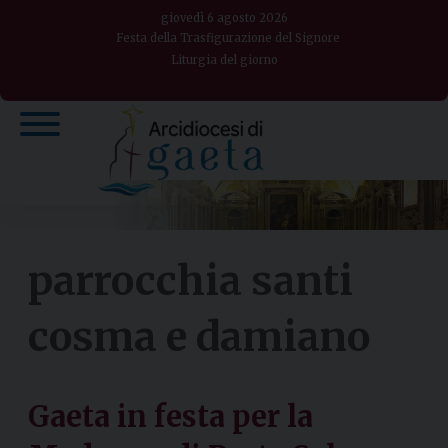
Skip
giovedì 6 agosto 2026
to
Festa della Trasfigurazione del Signore
Liturgia del giorno
content
parrocchia santi
cosma e damiano
Gaeta in festa per la