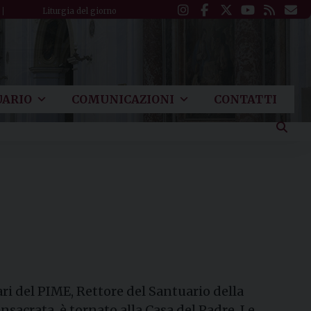
Liturgia del giorno
ARIO
COMUNICAZIONI
CONTATTI
ri del PIME, Rettore del Santuario della
sacrata, è tornato alla Casa del Padre. Le