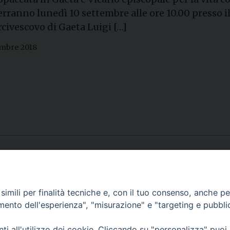
terranno lunedì 10 settembre alle ore 10.00 presso 
rcivescovo di Gaeta Luigi […]
embre 2018
Contatti
imili per finalità tecniche e, con il tuo consenso, anche per 
amento dell'esperienza", "misurazione" e "targeting e pubbli
Curia
Tel. 0771.740341
i all'utilizzo dei cookie. Cliccando su "personalizza" puoi