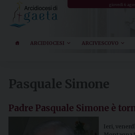
Skip
giovedì 6 ago
to
content
ARCIDIOCESI
ARCIVESCOVO
Pasquale Simone
Padre Pasquale Simone è torn
Ieri, vener
Montagna Sp