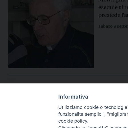
esequie si 
presiede l’a
sabato 8 sett
Informativa
Utilizziamo cookie o tecnologie s
funzionalità semplici", "miglior
cookie policy.
Cliccando su "accetta" acconsent