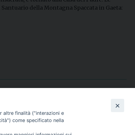
il Santuario della Montagna Spaccata in Gaeta:
I nostri social
altre finalità ("interazioni e
cità") come specificato nella
 avere maggiori informazioni sui