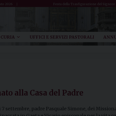
sto 2026
Festa della Trasfigurazione del Signore
CURIA
UFFICI E SERVIZI PASTORALI
ANNU
ato alla Casa del Padre
dì 7 settembre, padre Pasquale Simone, dei Missiona
accata in Gaeta e Vicario episcopale per la vita con