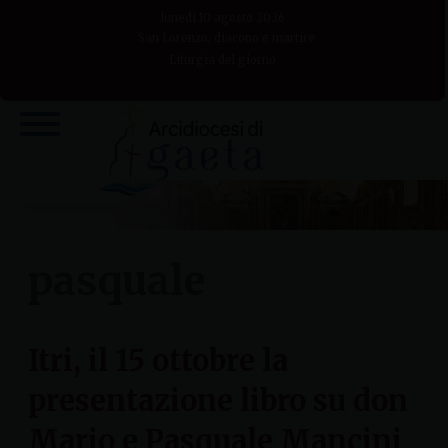
Skip
lunedì 10 agosto 2026
to
San Lorenzo, diacono e martire
Liturgia del giorno
content
pasquale
Itri, il 15 ottobre la
presentazione libro su don
Mario e Pasquale Mancini