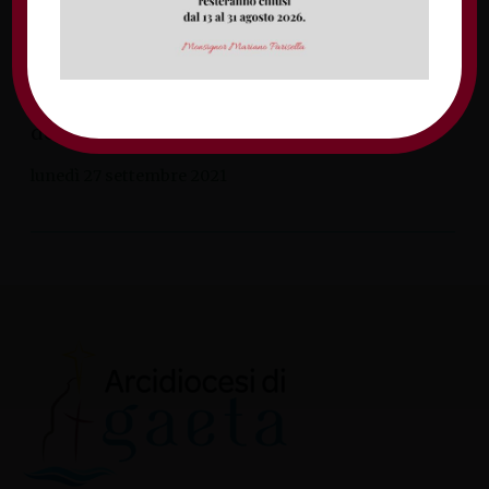
Cattolica della parrocchia San Michele
Arcangelo di Itri si svolgerà presso la chiesa
di Santa Maria Maggiore con inizio alle
19.30. Il volume dal titolo “R-esistenze
donate”, riporta la storia […]
lunedì 27 settembre 2021