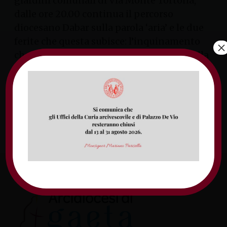
giardini comunali di Via Monte Tortona,
dalle ore 20.00 continua il percorso
diocesano Dabar sulla parola ‘aria’ e le due
ferite che questa subisce: l’inquinamento
×
che rende l’aria irrespirabile e la ferita della
comunicazione quando si usano parole che
sfilacciano e distruggono le relazioni.
venerdì 27 aprile 2018