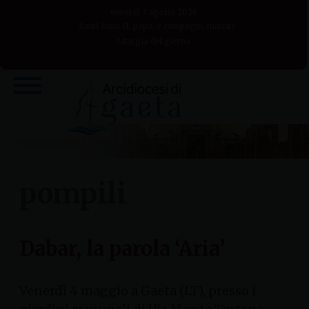
Skip
venerdì 7 agosto 2026
to
Santi Sisto II, papa, e compagni, martiri
Liturgia del giorno
content
pompili
Dabar, la parola ‘Aria’
Venerdì 4 maggio a Gaeta (LT), presso i