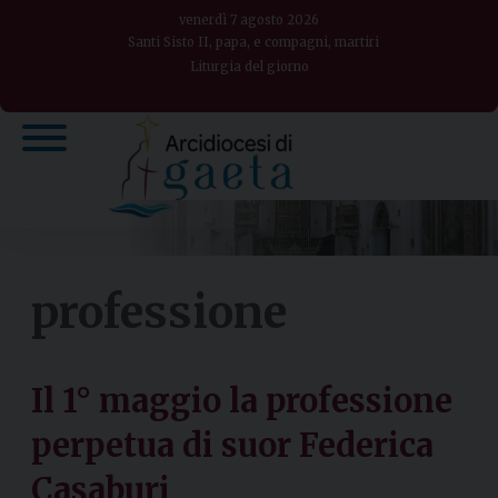
Skip
venerdì 7 agosto 2026
to
Santi Sisto II, papa, e compagni, martiri
Liturgia del giorno
content
professione
Il 1° maggio la professione
perpetua di suor Federica
Casaburi