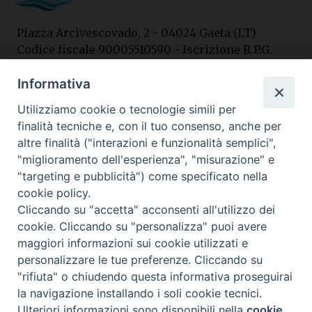
Piazza Arcivescovado, 2 - 04024 Gaeta (LT)
Codice fiscale 90005510590 - Iscrizione R.P.G.
04.12.1987 n. 88
Informativa
Utilizziamo cookie o tecnologie simili per
Contatti
finalità tecniche e, con il tuo consenso, anche per
Curia
altre finalità ("interazioni e funzionalità semplici",
Tel. 0771.740341
"miglioramento dell'esperienza", "misurazione" e
"targeting e pubblicità") come specificato nella
Palazzo De Vio
cookie policy.
Tel. 0771.464088
Cliccando su "accetta" acconsenti all'utilizzo dei
cookie. Cliccando su "personalizza" puoi avere
maggiori informazioni sui cookie utilizzati e
I nostri social
personalizzare le tue preferenze. Cliccando su
"rifiuta" o chiudendo questa informativa proseguirai
la navigazione installando i soli cookie tecnici.
Privacy policy
---- Arcidiocesi di Gaeta © 2024
Ulteriori informazioni sono disponibili nella
cookie
Preferenze Cookie