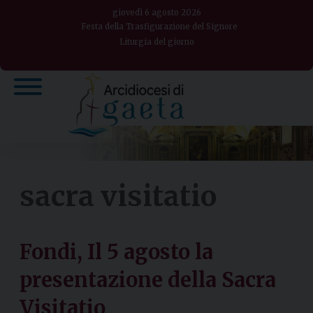
Skip
giovedì 6 agosto 2026
to
Festa della Trasfigurazione del Signore
Liturgia del giorno
content
sacra visitatio
Fondi, Il 5 agosto la
presentazione della Sacra
Visitatio